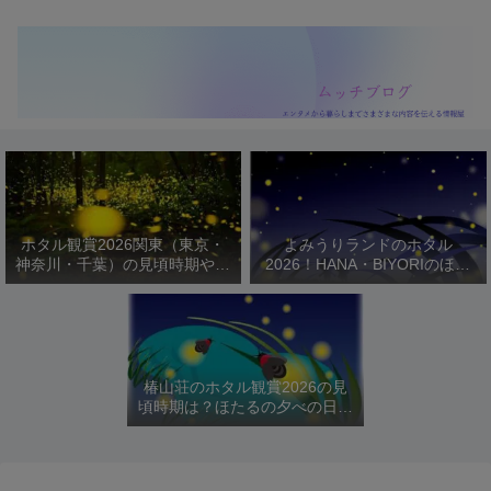
ホタル観賞2026関東（東京・
よみうりランドのホタル
神奈川・千葉）の見頃時期やお
2026！HANA・BIYORIのほた
すすめスポットを紹介！
るびより開催日程や駐車場は？
椿山荘のホタル観賞2026の見
頃時期は？ほたるの夕べの日程
や料金を紹介！