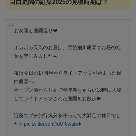
目白庭園の紅葉2025の見頃時期は？
お友達と庭園巡り🍁
ポカポカ天気のお昼は、肥後細川庭園でお昼の紅
葉を楽しみました☀️
夜は今日の17時半からライトアップが始まった目
白庭園へ。
オープン前から並んで整理券をもらい18時に入場
してライトアップされた庭園をお散歩🍁
近所でプチ旅行気分を味わえて大満足の休日でし
た✨
pic.twitter.com/ruUr8waiwk