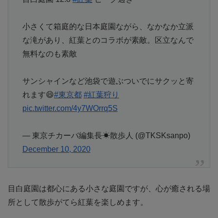
小さくて箱庭的な日本庭園ながら、なかなか立派
な滝があり、紅葉とのコラボが素敵。区立なんで
無料なのも素敵
サンシャインなど池袋で遊ぶついでにサクッと寄
れます😄
#東京都
#紅葉狩り
pic.twitter.com/4y7WOrrq5S
— 東京チカーバ編集長☀散歩人 (@TKSKsanpo)
December 10, 2020
目白庭園は都心にある小さな庭園ですが、心が癒される場
所として散歩がてら紅葉を楽しめます。