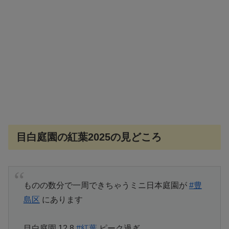
目白庭園の紅葉2025の見どころ
ものの数分で一周できちゃうミニ日本庭園が
#豊
島区
にあります
目白庭園 12.8
#紅葉
ピーク過ぎ