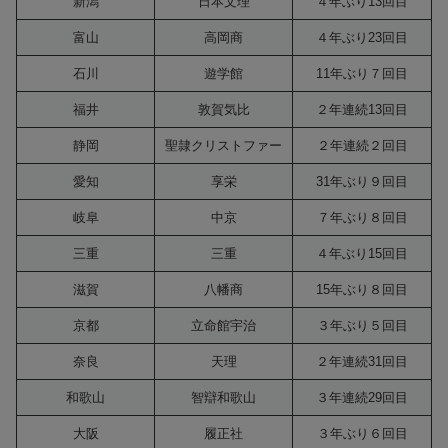
新潟
日本文理
４年ぶり13回目
富山
高岡商
４年ぶり23回目
石川
遊学館
11年ぶり７回目
福井
敦賀気比
２年連続13回目
静岡
聖隷クリストファー
２年連続２回目
愛知
享栄
31年ぶり９回目
岐阜
中京
７年ぶり８回目
三重
三重
４年ぶり15回目
滋賀
八幡商
15年ぶり８回目
京都
立命館宇治
３年ぶり５回目
奈良
天理
２年連続31回目
和歌山
智辯和歌山
３年連続29回目
大阪
履正社
３年ぶり６回目