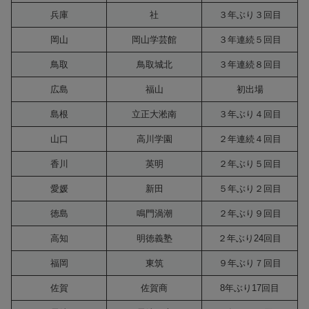
兵庫
社
３年ぶり３回目
岡山
岡山学芸館
３年連続５回目
鳥取
鳥取城北
３年連続８回目
広島
福山
初出場
島根
立正大淞南
３年ぶり４回目
山口
高川学園
２年連続４回目
香川
英明
２年ぶり５回目
愛媛
新田
５年ぶり２回目
徳島
鳴門渦潮
２年ぶり９回目
高知
明徳義塾
２年ぶり24回目
福岡
東筑
９年ぶり７回目
佐賀
佐賀商
8年ぶり17回目