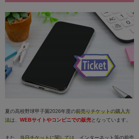
夏の高校野球甲子園2026年度の
前売りチケットの購入方
法
は、
WEBサイトやコンビニでの販売
となっています。
また、
当日チケットに関しては
、インターネット等の前売