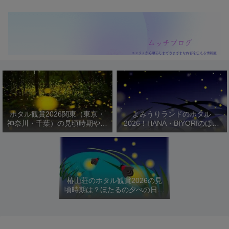
ホタル観賞2026関東（東京・
よみうりランドのホタル
神奈川・千葉）の見頃時期やお
2026！HANA・BIYORIのほた
すすめスポットを紹介！
るびより開催日程や駐車場は？
椿山荘のホタル観賞2026の見
頃時期は？ほたるの夕べの日程
や料金を紹介！