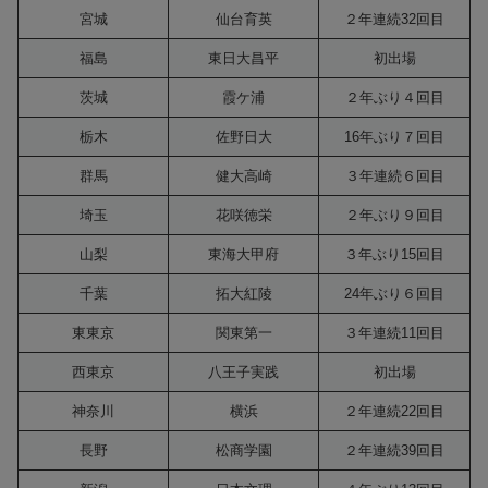
宮城
仙台育英
２年連続32回目
福島
東日大昌平
初出場
茨城
霞ケ浦
２年ぶり４回目
栃木
佐野日大
16年ぶり７回目
群馬
健大高崎
３年連続６回目
埼玉
花咲徳栄
２年ぶり９回目
山梨
東海大甲府
３年ぶり15回目
千葉
拓大紅陵
24年ぶり６回目
東東京
関東第一
３年連続11回目
西東京
八王子実践
初出場
神奈川
横浜
２年連続22回目
長野
松商学園
２年連続39回目