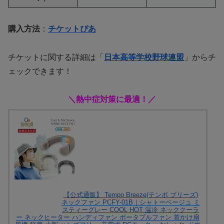
購入方法
：
チケットぴあ
チケットに関する詳細は「
日本高等学校野球連盟
」からチ
ェックできます！
＼熱中症対策に最適！／
【公式通販】 Tempo Breeze(テンポ ブリーズ)
ネックファン PCFY-01B｜シャトーベージュ ミ
スティーグレー COOL HOT 温冷 ネッククーラ
ー ネックヒーター ハンディファン ポータブルファン 首かけ扇