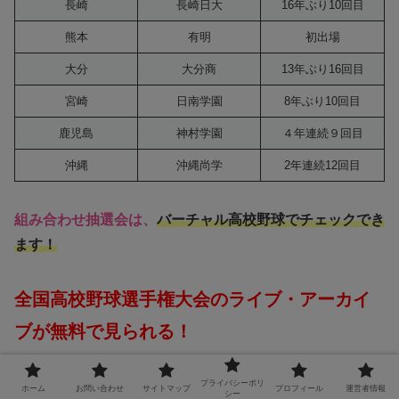
長崎
長崎日大
16年ぶり10回目
熊本
有明
初出場
大分
大分商
13年ぶり16回目
宮崎
日南学園
8年ぶり10回目
鹿児島
神村学園
４年連続９回目
沖縄
沖縄尚学
2年連続12回目
組み合わせ抽選会は、
バーチャル高校野球でチェックでき
ます！
全国高校野球選手権大会のライブ・アーカイ
ブが無料で見られる！
バーチャル高校野球
プライバシーポリ
ホーム
お問い合わせ
サイトマップ
プロフィール
運営者情報
シー