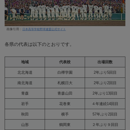
画像引用：
日本高等学校野球連盟公式サイト
各県の代表は以下のとおりです。
地域
代表校
出場回数
北北海道
白樺学園
2年ぶり5回目
南北海道
札幌日大
2年ぶり2回目
青森
青森山田
2年ぶり13回目
岩手
花巻東
４年連続14回目
秋田
横手
57年ぶり2回目
山形
鶴岡東
２年ぶり９回目