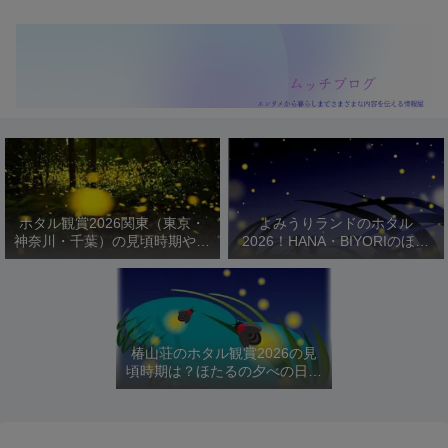
ホタル観賞2026関東（東京・
よみうりランドのホタル
神奈川・千葉）の見頃時期やお
2026！HANA・BIYORIのほた
すすめスポットを紹介！
るびより開催日程や駐車場は？
椿山荘のホタル観賞2026の見
頃時期は？ほたるの夕べの日程
や料金を紹介！