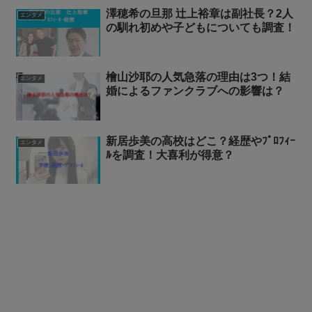
澤穂希の旦那 辻上裕章は副社長？2人
エンタメ
の馴れ初めや子どもについても調査！
檜山沙耶の人気急落の理由は3つ！結
エンタメ
婚によるファンクラブへの影響は？
新居歩美の高校はどこ？経歴やﾌﾟﾛﾌｨｰ
エンタメ
ﾙを調査！大喜利が得意？