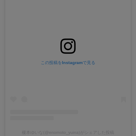
この投稿をInstagramで見る
榎本ゆいな(@enomoto_yuina)がシェアした投稿