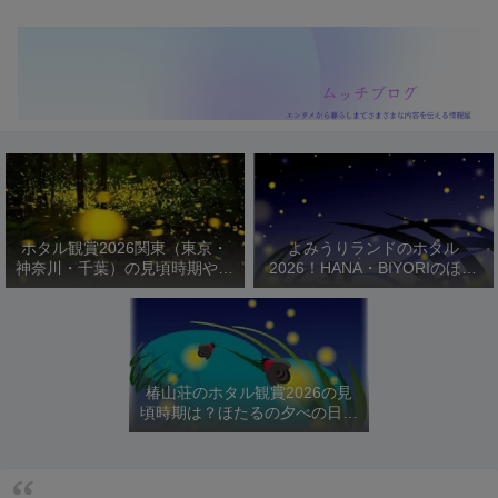
ホタル観賞2026関東（東京・
よみうりランドのホタル
神奈川・千葉）の見頃時期やお
2026！HANA・BIYORIのほた
すすめスポットを紹介！
るびより開催日程や駐車場は？
椿山荘のホタル観賞2026の見
頃時期は？ほたるの夕べの日程
や料金を紹介！