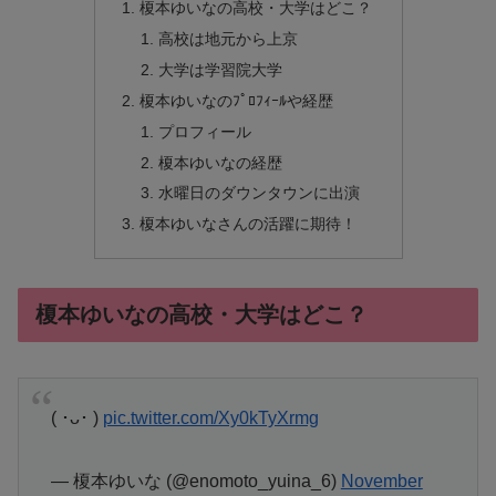
榎本ゆいなの高校・大学はどこ？
高校は地元から上京
大学は学習院大学
榎本ゆいなのﾌﾟﾛﾌｨｰﾙや経歴
プロフィール
榎本ゆいなの経歴
水曜日のダウンタウンに出演
榎本ゆいなさんの活躍に期待！
榎本ゆいなの高校・大学はどこ？
( ･ᴗ･ )
pic.twitter.com/Xy0kTyXrmg
— 榎本ゆいな (@enomoto_yuina_6)
November