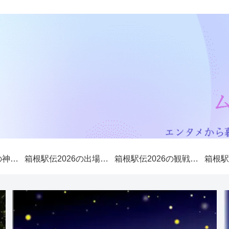
箱根駅伝2026山の神（5区）は誰になる？歴代山の神や注目選手を紹介！
箱根駅伝2026の出場校やコースを解説！大学3大駅伝から優勝候補を予想！
箱根駅伝2026の観戦・応援場所は？優勝候補や注目選手も紹介！