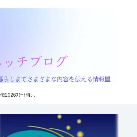
箱根駅伝2026ｽﾀｰﾄ時間・ｺﾞｰﾙ予想･通過予想時間を解説！交通規制は何時から？