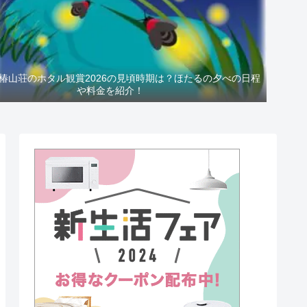
椿山荘のホタル観賞2026の見頃時期は？ほたるの夕べの日程
や料金を紹介！