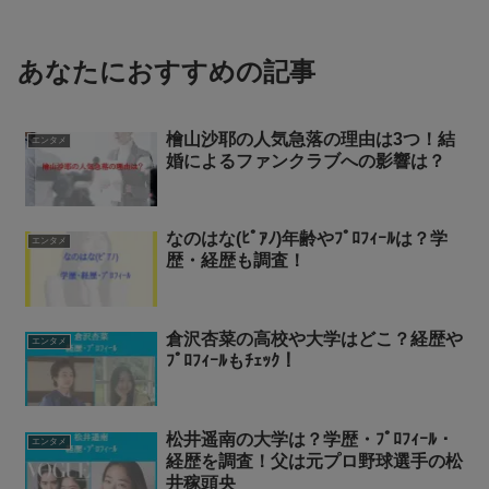
あなたにおすすめの記事
檜山沙耶の人気急落の理由は3つ！結
エンタメ
婚によるファンクラブへの影響は？
なのはな(ﾋﾟｱﾉ)年齢やﾌﾟﾛﾌｨｰﾙは？学
エンタメ
歴・経歴も調査！
倉沢杏菜の高校や大学はどこ？経歴や
エンタメ
ﾌﾟﾛﾌｨｰﾙもﾁｪｯｸ！
松井遥南の大学は？学歴・ﾌﾟﾛﾌｨｰﾙ・
エンタメ
経歴を調査！父は元プロ野球選手の松
井稼頭央