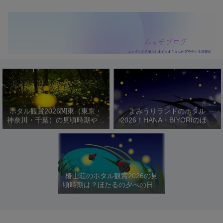
ホタル観賞2026関東（東京・
よみうりランドのホタル
神奈川・千葉）の見頃時期やお
2026！HANA・BIYORIのほた
すすめスポットを紹介！
るびより開催日程や駐車場は？
椿山荘のホタル観賞2026の見
頃時期は？ほたるの夕べの日程
や料金を紹介！