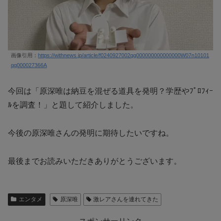
画像引用：
https://withnews.jp/article/f0240927002qq000000000000000W07n10101
qq000027366A
今回は「原深唯は納豆を混ぜる道具を発明？学歴やﾌﾟﾛﾌｨｰ
ﾙを調査！」と題して紹介しました。
今後の原深唯さんの発明に期待したいですね。
最後までお読みいただきありがとうございます。
エンタメ
原深唯
激レアさんを連れてきた