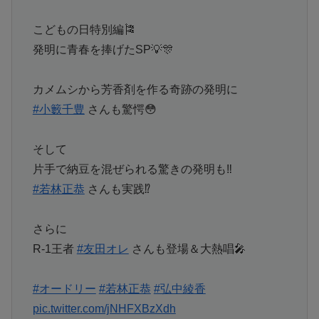
こどもの日特別編🎏
発明に青春を捧げたSP💡🎊
カメムシから芳香剤を作る奇跡の発明に
#小籔千豊
さんも驚愕😳
そして
片手で納豆を混ぜられる驚きの発明も‼️
#若林正恭
さんも実践⁉️
さらに
R-1王者
#友田オレ
さんも登場＆大熱唱🎤
#オードリー
#若林正恭
#弘中綾香
pic.twitter.com/jNHFXBzXdh