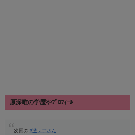
原深唯の学歴やﾌﾟﾛﾌｨｰﾙ
次回の
#激レアさん