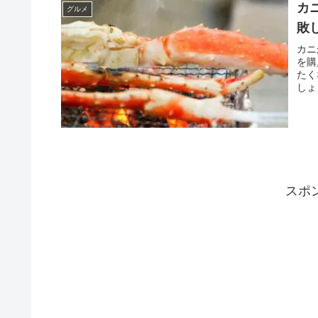
カ
グルメ
敗
カニ
を購
たく
しょ
スポ