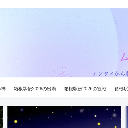
箱根駅伝2026山の神（5区）は誰になる？歴代山の神や注目選手を紹介！
箱根駅伝2026の出場校やコースを解説！大学3大駅伝から優勝候補を予想！
箱根駅伝2026の観戦・応援場所は？優勝候補や注目選手も紹介！