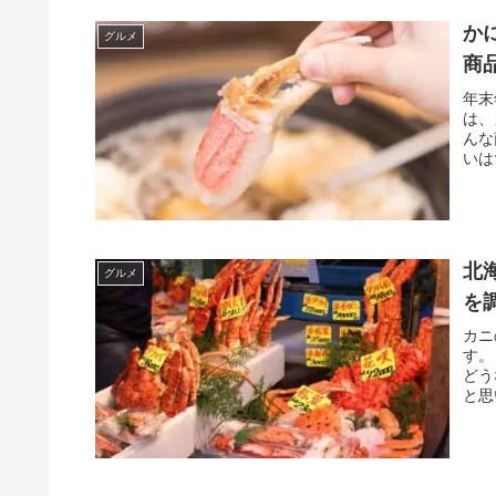
か
グルメ
商
年末
は、
んな
いは
北
グルメ
を
カニ
す。
どう
と思