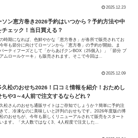
2025.12.23
ーソン恵方巻き2026予約はいつから？予約方法や中
をチェック！当日買える？
の時期になれば、色鮮やかな「恵方巻き」が各所で販売されてお
今年も節分に向けてローソンから「恵方巻」の予約が開始。ま
パーティフーズとして「からあげクンBOX（25個入）」「節分 プ
アムロールケーキ」も販売されます。そこで今回は...
2025.12.09
多久松のおせち2026！口コミ情報を紹介！おためし
せちや3～4人前で注文するならどれ？
久松さんのおせち通販サイトはご存知でしょうか？簡単に予約注
きて、冷凍なのに美味しいと評判のおせちです。2026年度版の博
松のおせちが、今年も新しくリニューアルされて販売をスタート
います。「大人数ではなく3、4人程度で注文した...