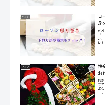
ロ
グルメ
身
節分
り、
た、
レミ
博
グルメ
お
博多
文で
多久
して