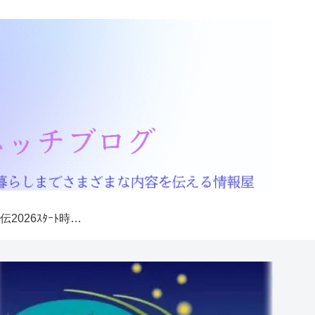
箱根駅伝2026ｽﾀｰﾄ時間・ｺﾞｰﾙ予想･通過予想時間を解説！交通規制は何時から？