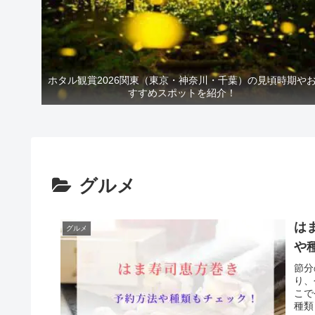
ホタル観賞2026関東（東京・神奈川・千葉）の見頃時期や
すすめスポットを紹介！
グルメ
は
グルメ
や
節分
り、
こで
種類