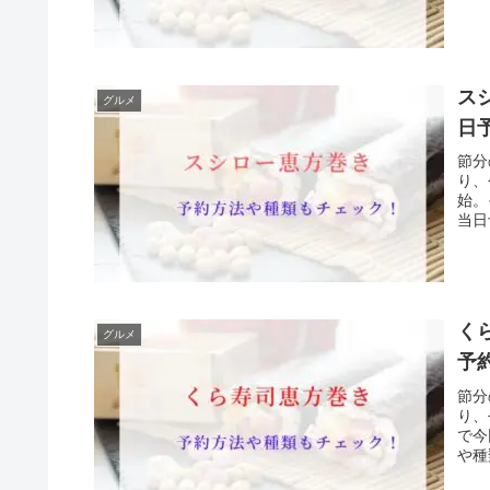
ス
グルメ
日
節分
り、
始。
当日
く
グルメ
予
節分
り、
で今
や種