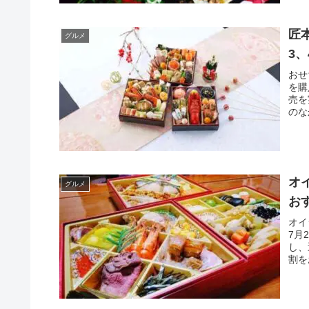
匠
グルメ
3
おせ
を購
売を
のな
オ
グルメ
お
オイ
7月
し、
割を