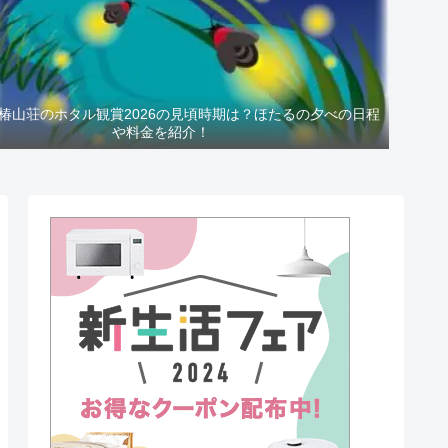
椿山荘のホタル観賞2026の見頃時期は？ほたるの夕べの日程
や料金を紹介！