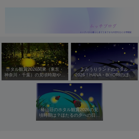
ホタル観賞2026関東（東京・
よみうりランドのホタル
神奈川・千葉）の見頃時期やお
2026！HANA・BIYORIのほた
すすめスポットを紹介！
るびより開催日程や駐車場は？
椿山荘のホタル観賞2026の見
頃時期は？ほたるの夕べの日程
や料金を紹介！